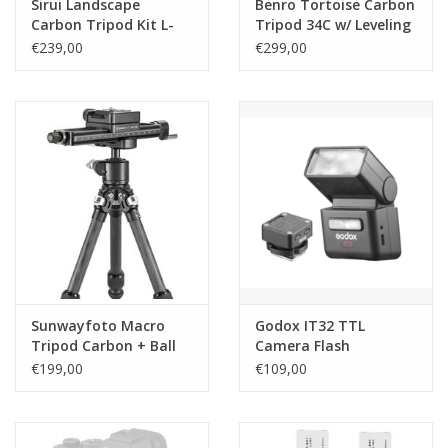
Sirui Landscape
Benro Tortoise Carbon
Carbon Tripod Kit L-
Tripod 34C w/ Leveling
224FL + KV-5 Video
Base
€239,00
€299,00
Head
Sunwayfoto Macro
Godox IT32 TTL
Tripod Carbon + Ball
Camera Flash
Head + Macro Rail
Olympus/Panasonic Kit
€199,00
€109,00