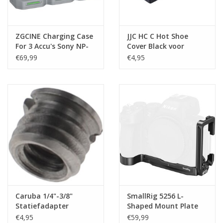
ZGCINE Charging Case
JJC HC C Hot Shoe
For 3 Accu's Sony NP-
Cover Black voor
FZ100 (PC3-FZ100)
Canon
€69,99
€4,95
Caruba 1/4"-3/8"
SmallRig 5256 L-
Statiefadapter
Shaped Mount Plate
For Nikon Z5II
€4,95
€59,99