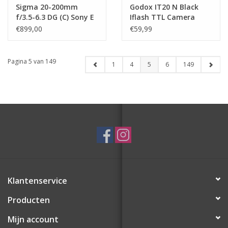
Sigma 20-200mm
Godox IT20 N Black
f/3.5-6.3 DG (C) Sony E
Iflash TTL Camera
Flash For Nikon
€899,00
€59,99
Pagina 5 van 149
1
4
5
6
149
Klantenservice
Producten
Mijn account