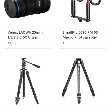
Venus LAOWA 25mm
SmallRig 5796 RM 03
f/2.8 2.5-5X Ultra-
Macro Photography
Macro Lens - Canon RF
LED Video Light Kit (2
€499,00
€99,00
Pack)