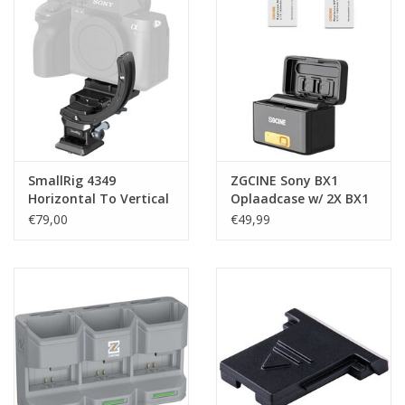
SmallRig 4349
ZGCINE Sony BX1
Horizontal To Vertical
Oplaadcase w/ 2X BX1
Mount Plate Kit For
Battery (PS-BX1-K2)
€79,00
€49,99
Mirrorless Cameras