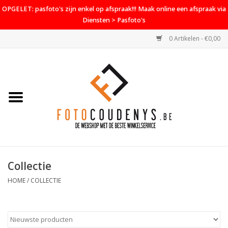
OPGELET: pasfoto's zijn enkel op afspraak!!! Maak online een afspraak via
Diensten > Pasfoto's
0 Artikelen - €0,00
Home
Cameras
Objectieven
Accessoires
Collectie
PROMO
HOME
/
COLLECTIE
Diensten
Contact