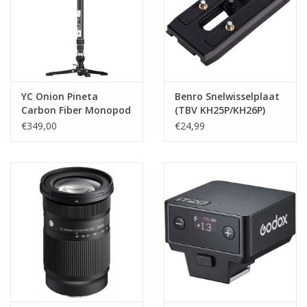
YC Onion Pineta
Benro Snelwisselplaat
Carbon Fiber Monopod
(TBV KH25P/KH26P)
2.0 met Pedal Base
(QR15)
€349,00
€24,99