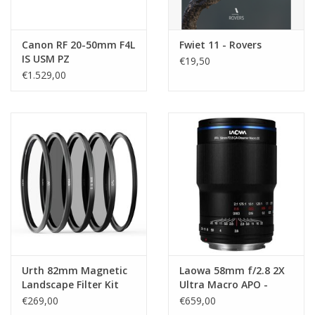
Canon RF 20-50mm F4L
Fwiet 11 - Rovers
IS USM PZ
€19,50
€1.529,00
Urth 82mm Magnetic
Laowa 58mm f/2.8 2X
Landscape Filter Kit
Ultra Macro APO -
Plus+ (UV CPL SGND8
Canon RF
€269,00
€659,00
ND64 ND1000)