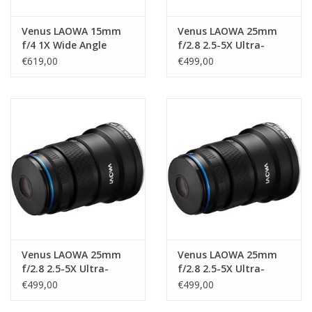
Venus LAOWA 15mm
Venus LAOWA 25mm
f/4 1X Wide Angle
f/2.8 2.5-5X Ultra-
Macro Lens - Sony A
Macro Lens - Nikon F
€619,00
€499,00
Venus LAOWA 25mm
Venus LAOWA 25mm
f/2.8 2.5-5X Ultra-
f/2.8 2.5-5X Ultra-
Macro Lens - Nikon Z
Macro Lens - Canon RF
€499,00
€499,00