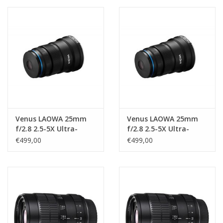
Venus LAOWA 25mm
Venus LAOWA 25mm
f/2.8 2.5-5X Ultra-
f/2.8 2.5-5X Ultra-
Macro Lens - Canon EF
Macro Lens - Sony FE
€499,00
€499,00