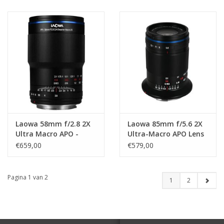
Laowa 58mm f/2.8 2X
Laowa 85mm f/5.6 2X
Ultra Macro APO -
Ultra-Macro APO Lens
Canon RF
- Nikon Z
€659,00
€579,00
Pagina 1 van 2
1
2