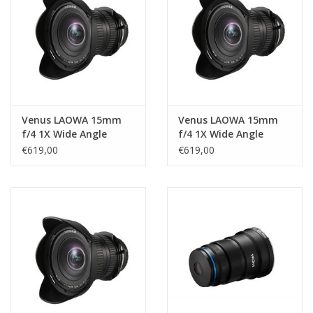
Venus LAOWA 15mm
Venus LAOWA 15mm
f/4 1X Wide Angle
f/4 1X Wide Angle
Macro Lens - Nikon F
Macro Lens - Pentax K
€619,00
€619,00