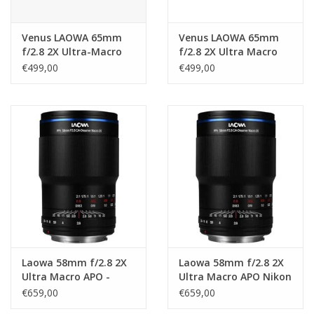
Venus LAOWA 65mm
Venus LAOWA 65mm
f/2.8 2X Ultra-Macro
f/2.8 2X Ultra Macro
Lens - Canon RF
voor Canon EOS-M
€499,00
€499,00
Laowa 58mm f/2.8 2X
Laowa 58mm f/2.8 2X
Ultra Macro APO -
Ultra Macro APO Nikon
Sony E
Z
€659,00
€659,00