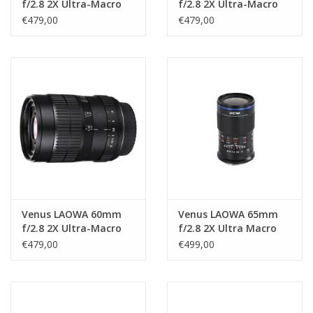
f/2.8 2X Ultra-Macro
f/2.8 2X Ultra-Macro
Lens - Pentax K
Lens - Canon EF
€479,00
€479,00
Venus LAOWA 60mm
Venus LAOWA 65mm
f/2.8 2X Ultra-Macro
f/2.8 2X Ultra Macro
Lens - Sony A
voor Fuji X
€479,00
€499,00