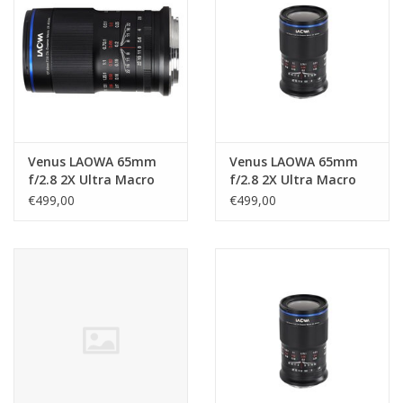
Venus LAOWA 65mm
Venus LAOWA 65mm
f/2.8 2X Ultra Macro
f/2.8 2X Ultra Macro
voor Nikon Z
voor Sony E
€499,00
€499,00