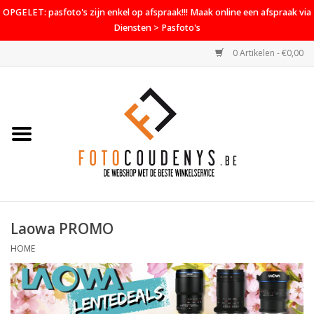
OPGELET: pasfoto's zijn enkel op afspraak!!! Maak online een afspraak via
Diensten > Pasfoto's
0 Artikelen - €0,00
Home
Cameras
Objectieven
Accessoires
Laowa PROMO
PROMO
HOME
Diensten
Contact