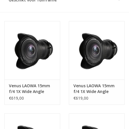
Venus LAOWA 15mm
Venus LAOWA 15mm
f/4 1X Wide Angle
f/4 1X Wide Angle
Macro Lens - Sony FE
Macro Lens - Canon EF
€619,00
€619,00