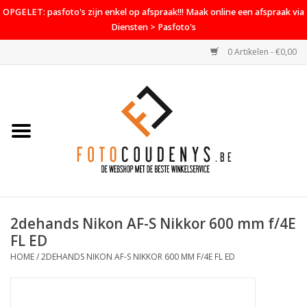
OPGELET: pasfoto's zijn enkel op afspraak!!! Maak online een afspraak via
Diensten > Pasfoto's
0 Artikelen - €0,00
Home
Cameras
Objectieven
Accessoires
2dehands Nikon AF-S Nikkor 600 mm f/4E
PROMO
FL ED
HOME
/
2DEHANDS NIKON AF-S NIKKOR 600 MM F/4E FL ED
Diensten
Contact