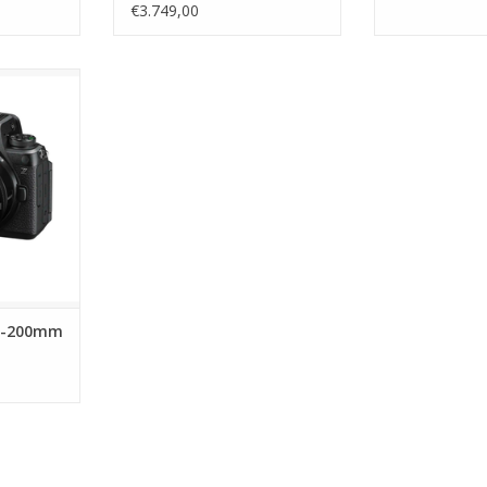
€3.749,00
0mm f/4-6.3
NKELWAGEN
24-200mm