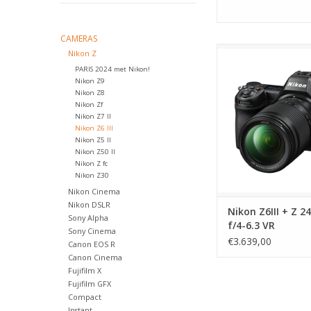
CAMERAS
Nikon Z6III + Z 24-20
Nikon Z
VR
PARIS 2024 met Nikon!
Nikon Z9
TOEVOEGEN AAN WI
Nikon Z8
Nikon Zf
Nikon Z7 II
Nikon Z6 III
Nikon Z5 II
Nikon Z50 II
Nikon Z fc
Nikon Z30
Nikon Cinema
Nikon DSLR
Nikon Z6III + Z 
Sony Alpha
f/4-6.3 VR
Sony Cinema
€3.639,00
Canon EOS R
Canon Cinema
Fujifilm X
Fujifilm GFX
Compact
Instant