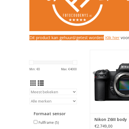
Dit product kan gehuurd/getest worden!
Klik hier
voor
Nikon Z6III b
TOEVOEGEN AAN WI
Min: €
0
Max: €
4000
Formaat sensor
Nikon Z6III body
Fullframe
(5)
€2.749,00