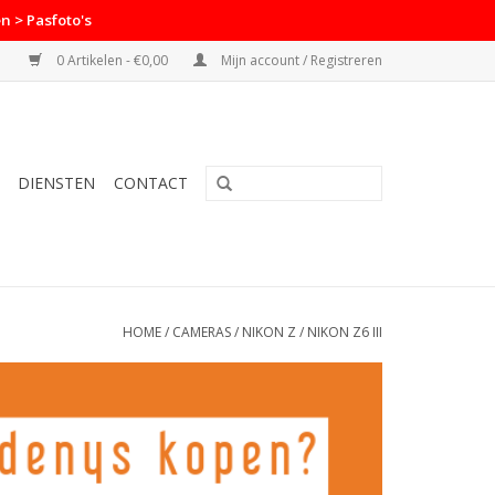
n > Pasfoto's
0 Artikelen - €0,00
Mijn account / Registreren
DIENSTEN
CONTACT
HOME
/
CAMERAS
/
NIKON Z
/
NIKON Z6 III