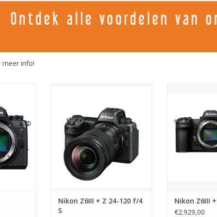
 meer info!
ody
Nikon Z6III + Z 24-120 f/4 S
Nikon Z6I
NKELWAGEN
TOEVOEGEN AAN WINKELWAGEN
TOEVOEGEN AA
Nikon Z6III + Z 24-120 f/4
Nikon Z6III +
S
€2.929,00