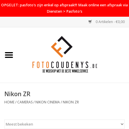
OPGELET: pasfoto's zijn enkel op afspraak!!! Maak online een afspraak via
Diensten > Pasfoto's
0 Artikelen - €0,00
Home
Cameras
Objectieven
Accessoires
Nikon ZR
PROMO
HOME
/
CAMERAS
/
NIKON CINEMA
/
NIKON ZR
Diensten
Contact