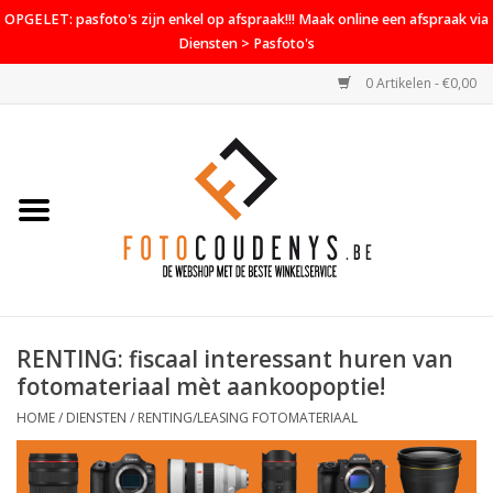
OPGELET: pasfoto's zijn enkel op afspraak!!! Maak online een afspraak via
Diensten > Pasfoto's
0 Artikelen - €0,00
Home
Cameras
Objectieven
Accessoires
RENTING: fiscaal interessant huren van
PROMO
fotomateriaal mèt aankoopoptie!
Diensten
HOME
/
DIENSTEN
/
RENTING/LEASING FOTOMATERIAAL
Contact