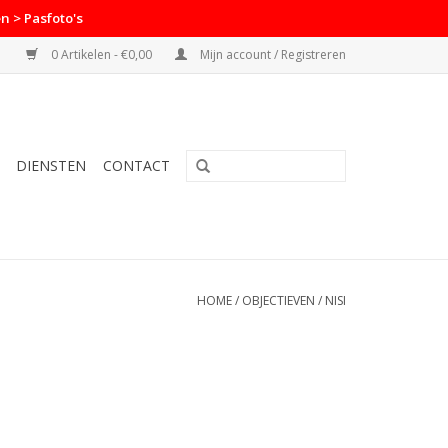
n > Pasfoto's
0 Artikelen - €0,00
Mijn account / Registreren
DIENSTEN
CONTACT
HOME
/
OBJECTIEVEN
/
NISI