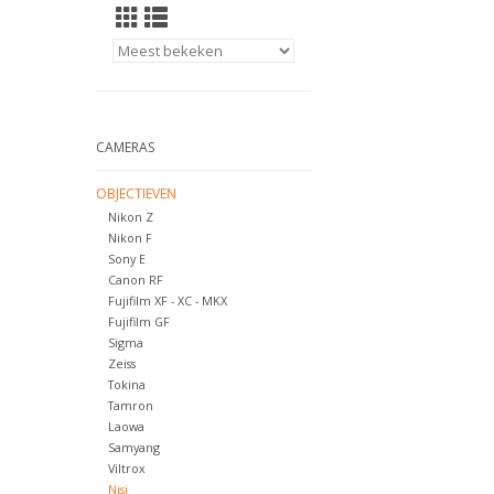
CAMERAS
OBJECTIEVEN
Nikon Z
Nikon F
Sony E
Canon RF
Fujifilm XF - XC - MKX
Fujifilm GF
Sigma
Zeiss
Tokina
Tamron
Laowa
Samyang
Viltrox
Nisi