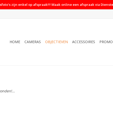
foto's zijn enkel op afspraak!!! Maak online een afspraak via Dienste
HOME
CAMERAS
OBJECTIEVEN
ACCESSOIRES
PROMO
onden!...