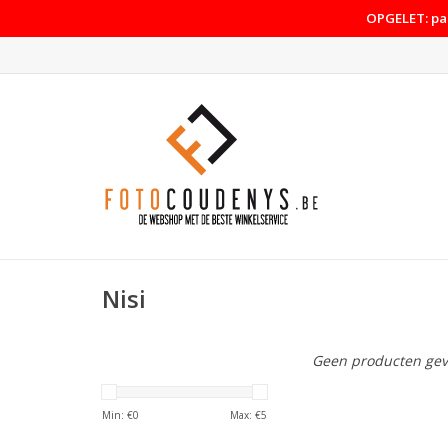
OPGELET: pas
Nisi
Geen producten gev
Min: €
0
Max: €
5