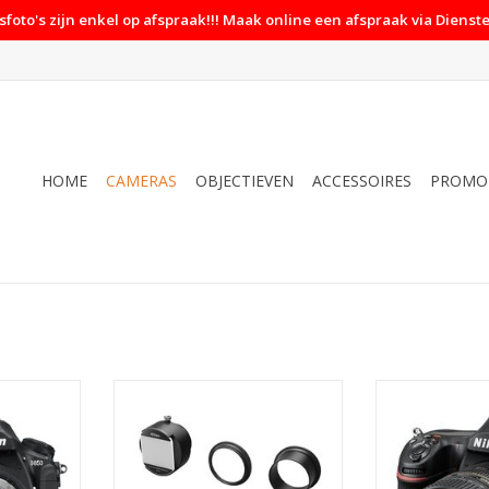
foto's zijn enkel op afspraak!!! Maak online een afspraak via Dienste
HOME
CAMERAS
OBJECTIEVEN
ACCESSOIRES
PROMO
ody
Nikon Nikon ES-2 Film Duplicator
Nikon D850 + 2
NKELWAGEN
TOEVOEGEN AAN WINKELWAGEN
TOEVOEGEN AA