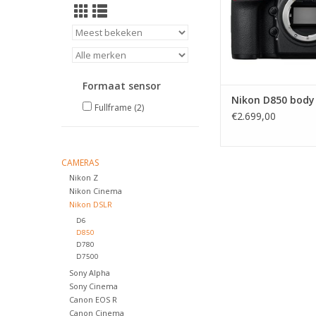
Formaat sensor
Nikon D850 body
Fullframe
(2)
€2.699,00
CAMERAS
Nikon Z
Nikon Cinema
Nikon DSLR
D6
D850
D780
D7500
Sony Alpha
Sony Cinema
Canon EOS R
Canon Cinema