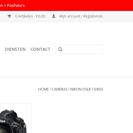
n > Pasfoto's
0 Artikelen - €0,00
Mijn account / Registreren
DIENSTEN
CONTACT
HOME
/
CAMERAS
/
NIKON DSLR
/
D850
4-120 f/4 VR kit
N WINKELWAGEN