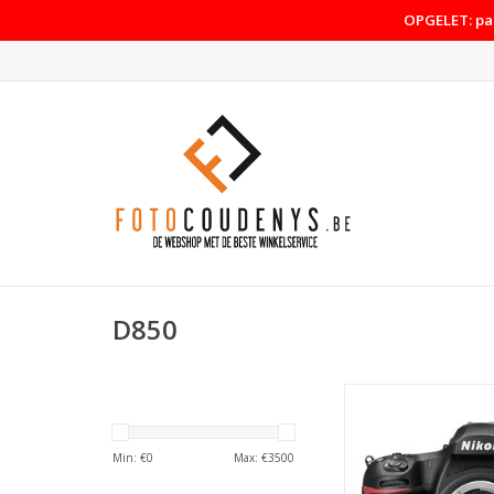
OPGELET: pas
D850
Nikon D850 b
TOEVOEGEN AAN WI
Min: €
0
Max: €
3500