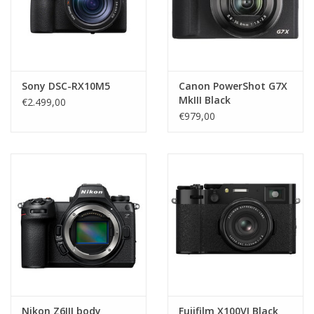
Sony DSC-RX10M5
Canon PowerShot G7X
MkIII Black
€2.499,00
€979,00
Nikon Z6III body
Fujifilm X100VI Black