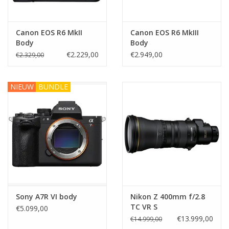
Canon EOS R6 MkII
Canon EOS R6 MkIII
Body
Body
€2.229,00
€2.949,00
€2.329,00
NIEUW
BUNDLE
Sony A7R VI body
Nikon Z 400mm f/2.8
TC VR S
€5.099,00
€13.999,00
€14.999,00