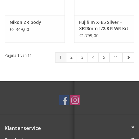
Nikon ZR body
Fujifilm X-E5 Silver +
XF23mm f/2.8 R WR Kit
€2.349,00
€1.799,00
Pagina 1 van 11
1
2
3
4
5
11
Klantenservice