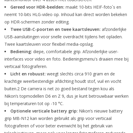
Gereed voor HDR-beelden:
maakt 10-bits HEIF-foto´s en
neemt 10-bits HLG-video op. Inhoud kan direct worden bekeken
op HDR-schermen zonder editing.
Twee USB-C-poorten en twee kaartsleuven:
afzonderlijke
USB-aansluitingen voor snelle overdracht tijdens het opladen.
Twee kaartsleuven voor flexibel media-opslag.
Bediening:
diepe, comfortabele grip. Afzonderlijke user-
interfaces voor video en foto. Bedieningsmenu's draaien mee bij
verticaal fotograferen.
Licht en robuust:
weegt slechts circa 910 gram en de
krachtige weerbestendige afdichting houdt stof, vuil en vocht
buiten.2 De camera is net zo goed bestand tegen kou als
Nikon’s topmodellen D6 en Z 9, dus je kunt betrouwbaar werken
bij temperaturen tot op -10 °C.
Optionele verticale battery grip:
Nikon’s nieuwe battery
grip MB-N12 kan worden gebruikt als grip voor verticaal
fotograferen of voor beter evenwicht bij het gebruik van