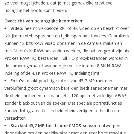
zo veel mogelijkheden, dat je met gemak elke creatieve
uitdaging het hoofd kunt bieden.
Overzicht van belangrijke kenmerken:
Video:
neemt vlekkeloze 8K- of 4K-video op en beschikt over
talrijke ruimtebesparende en tijdbesparende functies. Gebruikers
kunnen 12-bits RAW-video-opnamen in de camera maken en
met Nikon's N-RAW-bestanden werken, die half zo groot zijn als
ProRes RAW HQ-bestanden. Full-HD-proxybestanden worden in
de camera gemaakt wanneer je met de interne 8,3K N-RAW-
indeling of de 4,1K ProRes RAW HQ-indeling filmt.
Foto's:
maakt prachtige foto's van 45,7 MP met een
verbluffend groot dynamisch bereik en biedt serieopnamen met
flexibele snelheden tot maar liefst 120 bps met volledige AF/AE
zonder black-out van de zoeker. Met speciale portretfuncties
kunnen fotografen tint en helderheid verfijnen of huidtinten
verzachten.
Stacked 45,7 MP full-frame CMOS-sensor:
ontworpen
door Nikon om een beeldkwaliteit met een zeer hoge resolutie