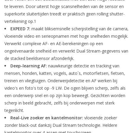
te leveren. Door uiterst hoge scansnelheden van de sensor en
superkorte sluitertijden treedt er praktisch geen rolling shutter-
vertekening op.1
EXPEED 7:
maakt bliksemsnelle scherpstelling van de camera,
vloeiende video en serieopnamen met hoge snelheden mogelijk.
Verwerkt complexe AF- en AE-berekeningen op een
ongeëvenaarde snelheid en verwerkt Dual Stream-gegevens van
de stacked beeldsensor afzonderlijk.
Deep-learning AF:
nauwkeurige detectie en tracking van
mensen, honden, katten, vogels, auto´s, motorfietsen, fietsen,
treinen en vliegtuigen. Onderwerpdetectie en AF werken bij
video's en foto's tot op -9 LW. De ogen blijven scherp, zelfs als
een onderwerp snel en op zijn kop beweegt. Gezichten worden
scherp in beeld gebracht, zelfs bij onderwerpen met sterk
tegenlicht.
Real-Live zoeker en kantelmonitor:
vloeiende zoeker
zonder black-out dankzij Dual Stream technologie. Heldere
kantelmonitor over 4 assen met touchscreen.