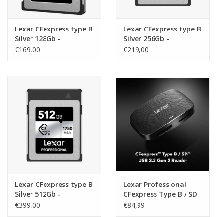
Lexar CFexpress type B
Lexar CFexpress type B
Silver 128Gb -
Silver 256Gb -
R1750/W1300
R1750/W1300
€169,00
€219,00
Lexar CFexpress type B
Lexar Professional
Silver 512Gb -
CFexpress Type B / SD
R1750/W1300
UHS-II USB 3.2 GEN2
€399,00
€84,99
Reader