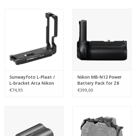
Sunwayfoto L-Plaat /
Nikon MB-N12 Power
L-bracket Arca Nikon
Battery Pack for Z8
Z8 (PNL-Z8)
€74,95
€399,00