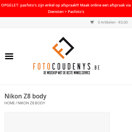
OPGELET: pasfoto's zijn enkel op afspraak!!! Maak online een afspraak via
Diensten > Pasfoto's
0 Artikelen - €0,00
Home
Cameras
Objectieven
Accessoires
Nikon Z8 body
PROMO
HOME
/
NIKON Z8 BODY
Diensten
Contact