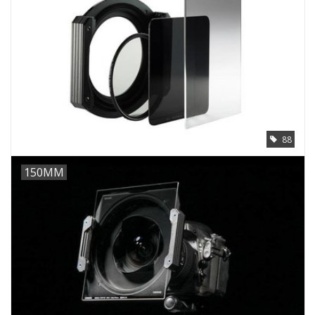
88
150MM