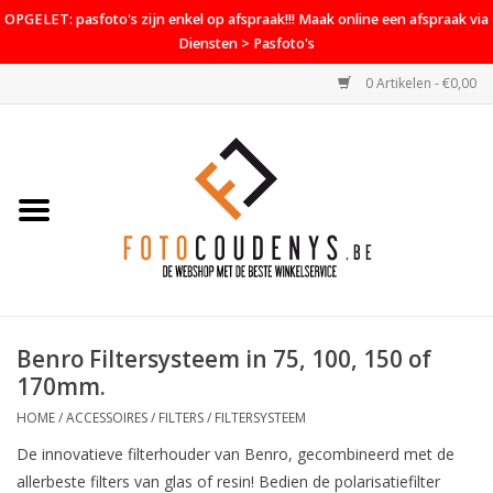
OPGELET: pasfoto's zijn enkel op afspraak!!! Maak online een afspraak via
Diensten > Pasfoto's
0 Artikelen - €0,00
Home
Cameras
Objectieven
Accessoires
Benro Filtersysteem in 75, 100, 150 of
PROMO
170mm.
Diensten
HOME
/
ACCESSOIRES
/
FILTERS
/
FILTERSYSTEEM
De innovatieve filterhouder van Benro, gecombineerd met de
Contact
allerbeste filters van glas of resin! Bedien de polarisatiefilter