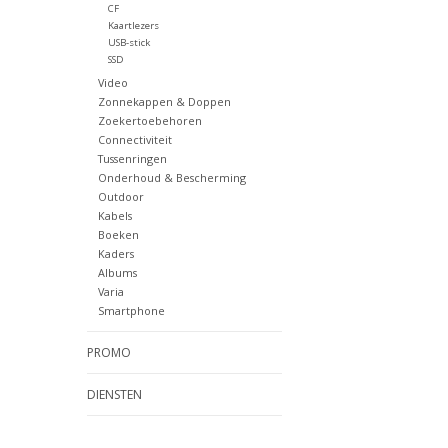
CF
Kaartlezers
USB-stick
SSD
Video
Zonnekappen & Doppen
Zoekertoebehoren
Connectiviteit
Tussenringen
Onderhoud & Bescherming
Outdoor
Kabels
Boeken
Kaders
Albums
Varia
Smartphone
PROMO
DIENSTEN