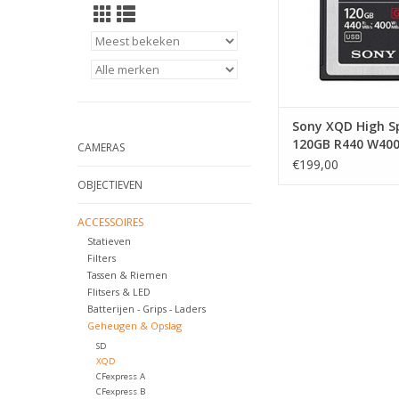
Sony XQD High S
120GB R440 W40
CAMERAS
€199,00
OBJECTIEVEN
ACCESSOIRES
Statieven
Filters
Tassen & Riemen
Flitsers & LED
Batterijen - Grips - Laders
Geheugen & Opslag
SD
XQD
CFexpress A
CFexpress B