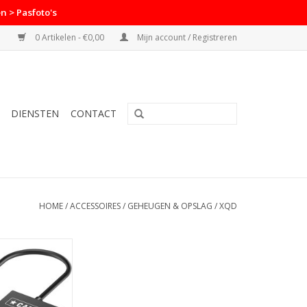
n > Pasfoto's
0 Artikelen - €0,00
Mijn account / Registreren
DIENSTEN
CONTACT
HOME
/
ACCESSOIRES
/
GEHEUGEN & OPSLAG
/
XQD
 Cardreader QXD
 3.0
N WINKELWAGEN