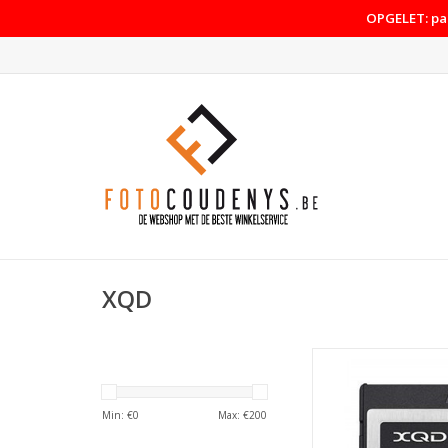
OPGELET: pas
XQD
Sony Sony XQD Hi
120GB R440 
TOEVOEGEN AAN WI
Min: €
0
Max: €
200