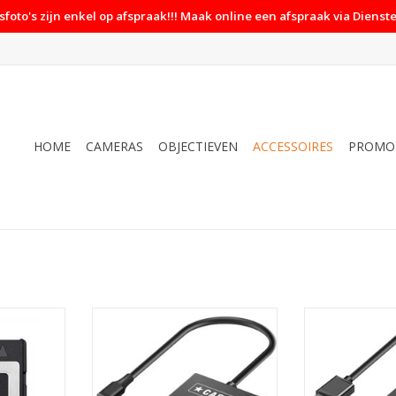
foto's zijn enkel op afspraak!!! Maak online een afspraak via Dienste
HOME
CAMERAS
OBJECTIEVEN
ACCESSOIRES
PROMO
gh Speed
Caruba Caruba 2 In 1 Cardreader
Caruba Caruba
W400
XQD + SD USB-C
USB
NKELWAGEN
TOEVOEGEN AAN WINKELWAGEN
TOEVOEGEN AA