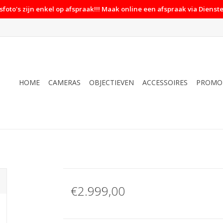
foto's zijn enkel op afspraak!!! Maak online een afspraak via Dienste
HOME
CAMERAS
OBJECTIEVEN
ACCESSOIRES
PROMO
€2.999,00