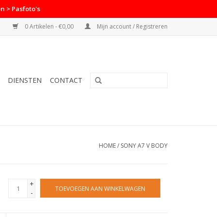
n > Pasfoto's
0 Artikelen - €0,00
Mijn account / Registreren
DIENSTEN
CONTACT
HOME
/
SONY A7 V BODY
+
TOEVOEGEN AAN WINKELWAGEN
-