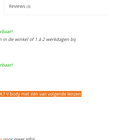
Reviews
(0)
rbaar!
n in de winkel of 1 à 2 werkdagen bij
rbaar!
A7 V body met één van volgende lenzen:
er
voor meer info!