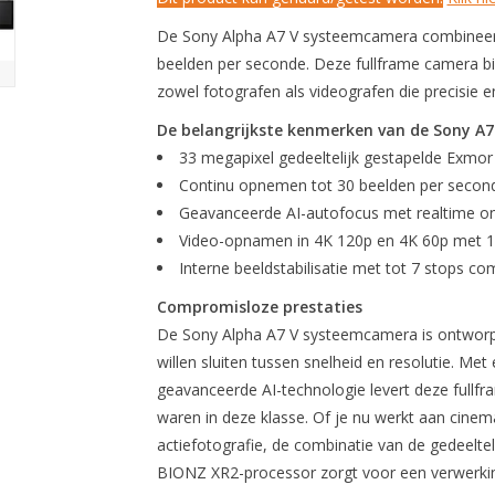
De Sony Alpha A7 V systeemcamera combineert 
beelden per seconde. Deze fullframe camera b
zowel fotografen als videografen die precisie en 
De belangrijkste kenmerken van de Sony A7
33 megapixel gedeeltelijk gestapelde Exm
Continu opnemen tot 30 beelden per secon
Geavanceerde AI-autofocus met realtime o
Video-opnamen in 4K 120p en 4K 60p met 10
Interne beeldstabilisatie met tot 7 stops c
Compromisloze prestaties
De Sony Alpha A7 V systeemcamera is ontwor
willen sluiten tussen snelheid en resolutie. M
geavanceerde AI-technologie levert deze fullf
waren in deze klasse. Of je nu werkt aan cinem
actiefotografie, de combinatie van de gedeelt
BIONZ XR2-processor zorgt voor een verwerking 