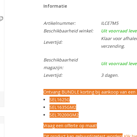
Informatie
Artikelnummer:
ILCE7M5
Beschikbaarheid winkel:
Uit voorraad leve
Klaar voor afhale
Levertijd:
verzending.
Beschikbaarheid
Uit voorraad leve
magazijn:
Levertijd:
3 dagen.
Ontvang BUNDLE korting bij aankoop van een 
SEL1625G
SEL1635GM2
SEL70200GM2
Vraag een offerte op maat!
Dit product kan gehuurd/getest worden!
Klik hi