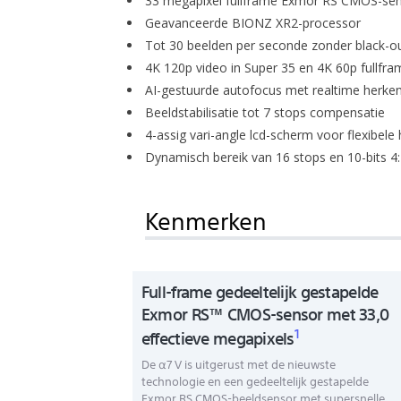
33 megapixel fullframe Exmor RS CMOS-se
Geavanceerde BIONZ XR2-processor
Tot 30 beelden per seconde zonder black-o
4K 120p video in Super 35 en 4K 60p fullfra
AI-gestuurde autofocus met realtime herke
Beeldstabilisatie tot 7 stops compensatie
4-assig vari-angle lcd-scherm voor flexibele
Dynamisch bereik van 16 stops en 10-bits 4:
Kenmerken
Full-frame gedeeltelijk gestapelde
Exmor RS™ CMOS-sensor met 33,0
1
effectieve megapixels
De α7 V is uitgerust met de nieuwste
technologie en een gedeeltelijk gestapelde
Exmor RS CMOS-beeldsensor met supersnelle