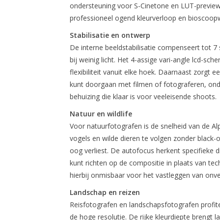
ondersteuning voor S-Cinetone en LUT-previews
professioneel ogend kleurverloop en bioscoopwa
Stabilisatie en ontwerp
De interne beeldstabilisatie compenseert tot 7
bij weinig licht. Het 4-assige vari-angle lcd-sc
flexibiliteit vanuit elke hoek. Daarnaast zorgt 
kunt doorgaan met filmen of fotograferen, on
behuizing die klaar is voor veeleisende shoots.
Natuur en wildlife
Voor natuurfotografen is de snelheid van de Al
vogels en wilde dieren te volgen zonder black-o
oog verliest. De autofocus herkent specifieke di
kunt richten op de compositie in plaats van tech
hierbij onmisbaar voor het vastleggen van onve
Landschap en reizen
Reisfotografen en landschapsfotografen profit
de hoge resolutie. De rijke kleurdiepte brengt 