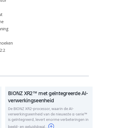
nsor
ut
me
nning
 hoeken
2:2
BIONZ XR2™ met geïntegreerde AI-
verwerkingseenheid
De BIONZ XR2-processor, waarin de AI-
verwerkingseenheid van de nieuwste α-serie™
is geïntegreerd, levert enorme verbeteringen in
beeld- en geluidskwal...