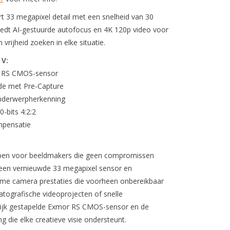
33 megapixel detail met een snelheid van 30
iedt AI-gestuurde autofocus en 4K 120p video voor
vrijheid zoeken in elke situatie.
 V:
or RS CMOS-sensor
de met Pre-Capture
nderwerpherkenning
-bits 4:2:2
ompensatie
pen voor beeldmakers die geen compromissen
et een vernieuwde 33 megapixel sensor en
rame camera prestaties die voorheen onbereikbaar
atografische videoprojecten of snelle
elijk gestapelde Exmor RS CMOS-sensor en de
die elke creatieve visie ondersteunt.