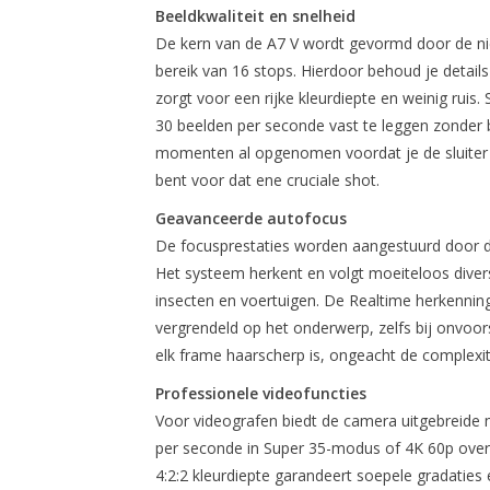
Beeldkwaliteit en snelheid
De kern van de A7 V wordt gevormd door de ni
bereik van 16 stops. Hierdoor behoud je details
zorgt voor een rijke kleurdiepte en weinig ruis
30 beelden per seconde vast te leggen zonder 
momenten al opgenomen voordat je de sluiter vo
bent voor dat ene cruciale shot.
Geavanceerde autofocus
De focusprestaties worden aangestuurd door d
Het systeem herkent en volgt moeiteloos diver
insecten en voertuigen. De Realtime herkenning
vergrendeld op het onderwerp, zelfs bij onvoor
elk frame haarscherp is, ongeacht de complexit
Professionele videofuncties
Voor videografen biedt de camera uitgebreid
per seconde in Super 35-modus of 4K 60p over 
4:2:2 kleurdiepte garandeert soepele gradaties 