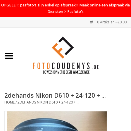
OPGELET: pasfoto's zijn enkel op afspraak!!! Maak online een afspraak via
Diensten > Pasfoto's
0 Artikelen - €0,00
Home
Cameras
Objectieven
Accessoires
2dehands Nikon D610 + 24-120 + ...
PROMO
HOME
/
2DEHANDS NIKON D610 + 24-120 + ...
Diensten
Contact