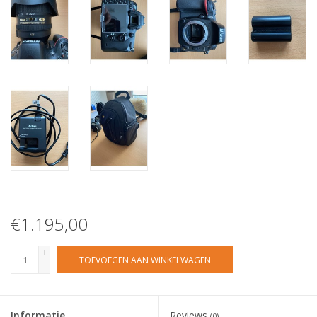
€1.195,00
+
TOEVOEGEN AAN WINKELWAGEN
-
Informatie
Reviews
(0)