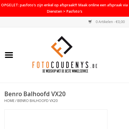
OPGELET: pasfoto's zijn enkel op afspraak!!! Maak online een afspraak via
Diensten > Pasfoto's
0 Artikelen - €0,00
Home
Cameras
Objectieven
Accessoires
Benro Balhoofd VX20
PROMO
HOME
/
BENRO BALHOOFD VX20
Diensten
Contact