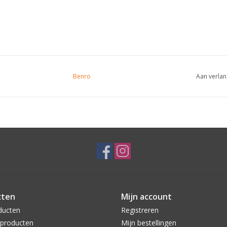
Benro
Aan verlan
cten
Mijn account
ducten
Registreren
producten
Mijn bestellingen