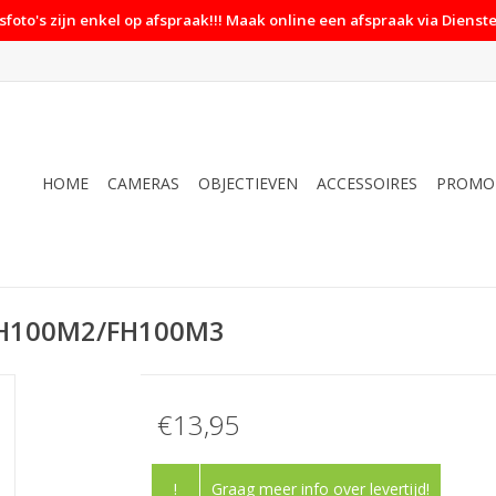
foto's zijn enkel op afspraak!!! Maak online een afspraak via Dienste
HOME
CAMERAS
OBJECTIEVEN
ACCESSOIRES
PROMO
 FH100M2/FH100M3
€13,95
!
Graag meer info over levertijd!