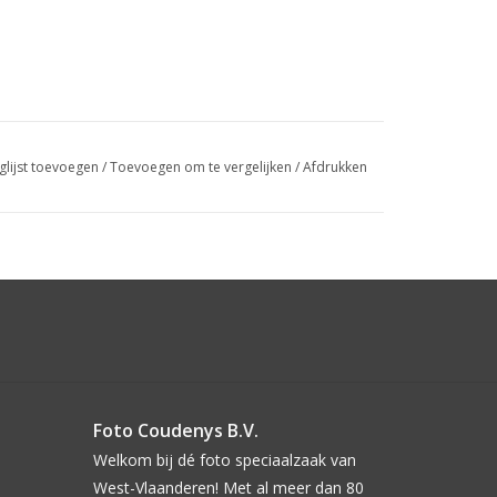
glijst toevoegen
/
Toevoegen om te vergelijken
/
Afdrukken
Foto Coudenys B.V.
Welkom bij dé foto speciaalzaak van
West-Vlaanderen! Met al meer dan 80