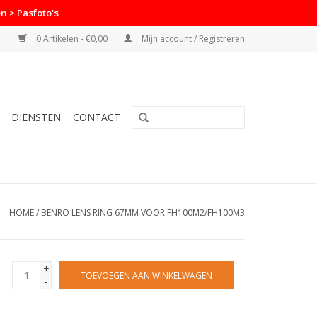
n > Pasfoto's
0 Artikelen - €0,00
Mijn account / Registreren
DIENSTEN
CONTACT
HOME
/
BENRO LENS RING 67MM VOOR FH100M2/FH100M3
+
TOEVOEGEN AAN WINKELWAGEN
-