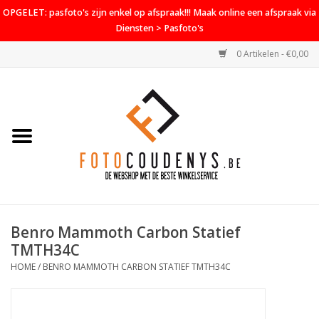
OPGELET: pasfoto's zijn enkel op afspraak!!! Maak online een afspraak via
Diensten > Pasfoto's
0 Artikelen - €0,00
Home
Cameras
Objectieven
Accessoires
Benro Mammoth Carbon Statief
PROMO
TMTH34C
HOME
/
BENRO MAMMOTH CARBON STATIEF TMTH34C
Diensten
Contact