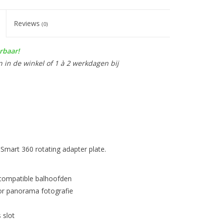
Reviews
(0)
rbaar!
n in de winkel of 1 à 2 werkdagen bij
aSmart 360 rotating adapter plate.
 compatible balhoofden
or panorama fotografie
 slot