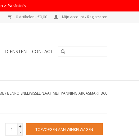
n > Pasfoto's
0 Artikelen - €0,00
Mijn account / Registreren
DIENSTEN
CONTACT
ME
/
BENRO SNELWISSELPLAAT MET PANNING ARCASMART 360
+
TOEVOEGEN AAN WINKELWAGEN
-