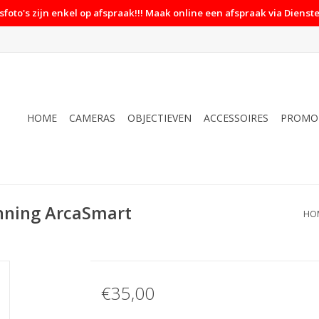
foto's zijn enkel op afspraak!!! Maak online een afspraak via Dienste
HOME
CAMERAS
OBJECTIEVEN
ACCESSOIRES
PROMO
nning ArcaSmart
HO
€35,00