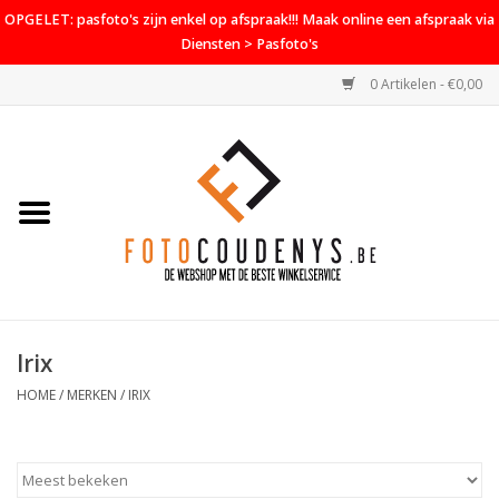
OPGELET: pasfoto's zijn enkel op afspraak!!! Maak online een afspraak via
Diensten > Pasfoto's
0 Artikelen - €0,00
Home
Cameras
Objectieven
Accessoires
Irix
PROMO
HOME
/
MERKEN
/
IRIX
Diensten
Contact