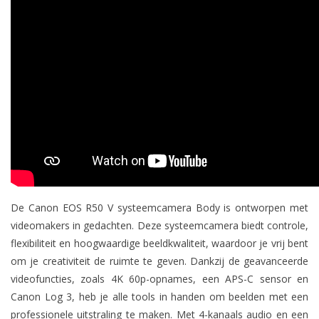
De Canon EOS R50 V systeemcamera Body is ontworpen met
videomakers in gedachten. Deze systeemcamera biedt controle,
flexibiliteit en hoogwaardige beeldkwaliteit, waardoor je vrij bent
om je creativiteit de ruimte te geven. Dankzij de geavanceerde
videofuncties, zoals 4K 60p-opnames, een APS-C sensor en
Canon Log 3, heb je alle tools in handen om beelden met een
professionele uitstraling te maken. Met 4-kanaals audio en een