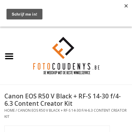
OPGELET: pasfoto's zijn enkel op afspraak!!! Maak online een afspraak via
Diensten > Pasfoto's
0 Artikelen - €0,00
Home
Cameras
Objectieven
Accessoires
Canon EOS R50 V Black + RF-S 14-30 f/4-
PROMO
6.3 Content Creator Kit
HOME
/
CANON EOS R50 V BLACK + RF-S 14-30 F/4-6.3 CONTENT CREATOR
Diensten
KIT
Contact