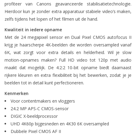
profiteer van Canons geavanceerde stabilisatietechnologie.
Hierdoor kun je zonder extra apparatuur stabiele video’s maken,
zelfs tijdens het lopen of het filmen uit de hand.
Kwaliteit in iedere opname
Met de 24 megapixel sensor en Dual Pixel CMOS autofocus II
krijg je haarscherpe 4K-beelden die worden oversampled vanaf
6K, wat zorgt voor extra details en helderheid. Wil je slow
motion-opnames maken? Full HD video tot 120p met audio
maakt dat mogelijk. De 4:2:2 10-bit opname biedt daarnaast
rijkere kleuren en extra flexibiliteit bij het bewerken, zodat je je
beelden tot in detail kunt perfectioneren.
Kenmerken
Voor contentmakers en vloggers
24.2 MP APS-C CMOS-sensor
DIGIC X-beeldprocessor
UHD 4K60p bijgesneden en 4K30 6K oversampled
Dubbele Pixel CMOS AF II