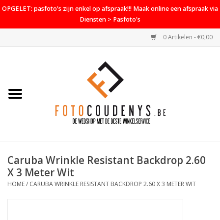
OPGELET: pasfoto's zijn enkel op afspraak!!! Maak online een afspraak via
Diensten > Pasfoto's
0 Artikelen - €0,00
Home
Cameras
Objectieven
Accessoires
Caruba Wrinkle Resistant Backdrop 2.60
PROMO
X 3 Meter Wit
HOME
/
CARUBA WRINKLE RESISTANT BACKDROP 2.60 X 3 METER WIT
Diensten
Contact