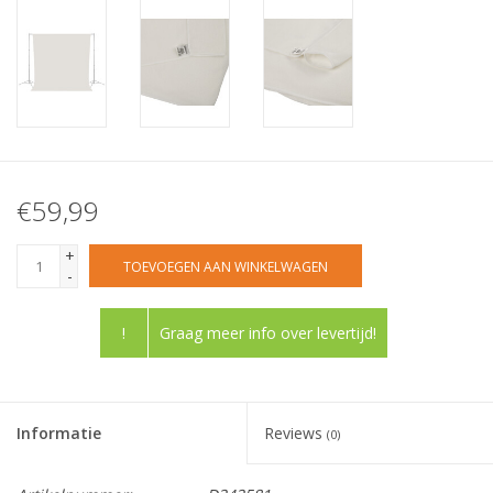
€59,99
+
TOEVOEGEN AAN WINKELWAGEN
-
!
Graag meer info over levertijd!
Informatie
Reviews
(0)