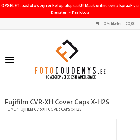
OPGELET: pasfoto's zijn enkel op afspraak!!! Maak online een afspraak via
Diensten > Pasfoto's
0 Artikelen - €0,00
Home
Cameras
Objectieven
Accessoires
Fujifilm CVR-XH Cover Caps X-H2S
PROMO
HOME
/
FUJIFILM CVR-XH COVER CAPS X-H2S
Diensten
Contact