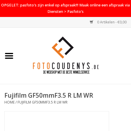
OPGELET: pasfoto's zijn enkel op afspraak!!! Maak online een afspraak via
Diensten > Pasfoto's
0 Artikelen - €0,00
Home
Cameras
Objectieven
Accessoires
Fujifilm GF50mmF3.5 R LM WR
PROMO
HOME
/
FUJIFILM GF50MMF3.5 R LM WR
Diensten
Contact