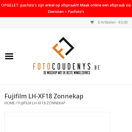
OPGELET: pasfoto's zijn enkel op afspraak!!! Maak online een afspraak via
Diensten > Pasfoto's
0 Artikelen - €0,00
Home
Cameras
Objectieven
Accessoires
Fujifilm LH-XF18 Zonnekap
PROMO
HOME
/
FUJIFILM LH-XF18 ZONNEKAP
Diensten
Contact