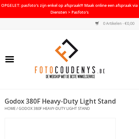
OPGELET: pasfoto's zijn enkel op afspraak!!! Maak online een afspraak via
Diensten > Pasfoto's
0 Artikelen - €0,00
Home
Cameras
Objectieven
Accessoires
Godox 380F Heavy-Duty Light Stand
PROMO
HOME
/
GODOX 380F HEAVY-DUTY LIGHT STAND
Diensten
Contact