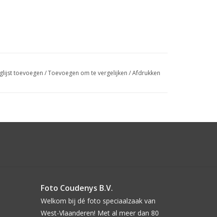
glijst toevoegen
/
Toevoegen om te vergelijken
/
Afdrukken
Foto Coudenys B.V.
Welkom bij dé foto speciaalzaak van
West-Vlaanderen! Met al meer dan 80