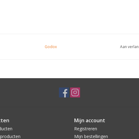
Godox
Aan verlan
cten
Mijn account
ducten
Registreren
producten
Mijn bestellingen