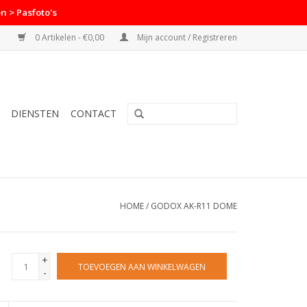
n > Pasfoto's
0 Artikelen - €0,00
Mijn account / Registreren
DIENSTEN
CONTACT
HOME
/
GODOX AK-R11 DOME
+
TOEVOEGEN AAN WINKELWAGEN
-