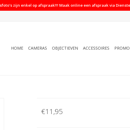
foto's zijn enkel op afspraak!!! Maak online een afspraak via Dienste
HOME
CAMERAS
OBJECTIEVEN
ACCESSOIRES
PROMO
€11,95