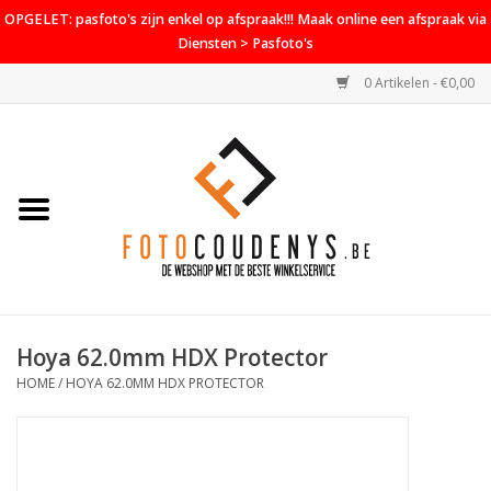
OPGELET: pasfoto's zijn enkel op afspraak!!! Maak online een afspraak via
Diensten > Pasfoto's
0 Artikelen - €0,00
Home
Cameras
Objectieven
Accessoires
Hoya 62.0mm HDX Protector
PROMO
HOME
/
HOYA 62.0MM HDX PROTECTOR
Diensten
Contact