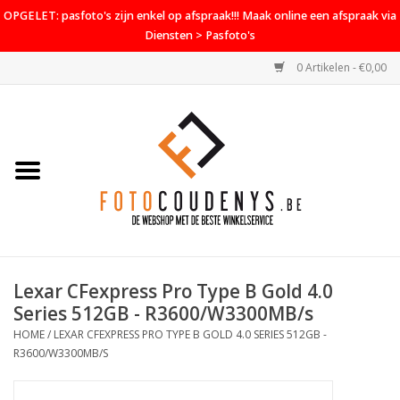
OPGELET: pasfoto's zijn enkel op afspraak!!! Maak online een afspraak via
Diensten > Pasfoto's
0 Artikelen - €0,00
Home
Cameras
Objectieven
Accessoires
Lexar CFexpress Pro Type B Gold 4.0
PROMO
Series 512GB - R3600/W3300MB/s
HOME
/
LEXAR CFEXPRESS PRO TYPE B GOLD 4.0 SERIES 512GB -
Diensten
R3600/W3300MB/S
Contact