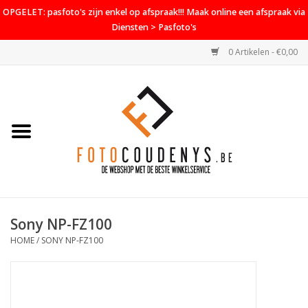
OPGELET: pasfoto's zijn enkel op afspraak!!! Maak online een afspraak via
Diensten > Pasfoto's
0 Artikelen - €0,00
Home
Cameras
Objectieven
Accessoires
Sony NP-FZ100
PROMO
HOME
/
SONY NP-FZ100
Diensten
Contact