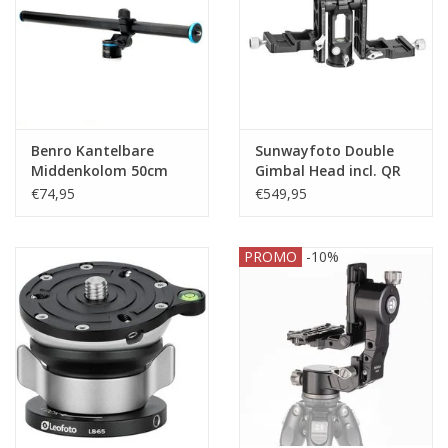
Benro Kantelbare
Sunwayfoto Double
Middenkolom 50cm
Gimbal Head incl. QR
plate GH-03
€74,95
€549,95
PROMO
-10%