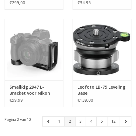
Lightweight MAC-15
€299,00
€34,95
SmallRig 2947 L-
Leofoto LB-75 Leveling
Bracket voor Nikon
Base
Z5/Z6/Z6II/Z7/Z7II
€59,99
€139,00
Camera
Pagina 2 van 12
1
2
3
4
5
12