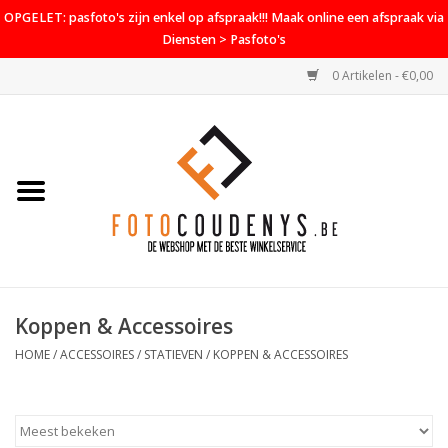
OPGELET: pasfoto's zijn enkel op afspraak!!! Maak online een afspraak via
Diensten > Pasfoto's
0 Artikelen - €0,00
Home
Cameras
Objectieven
Accessoires
Koppen & Accessoires
PROMO
HOME
/
ACCESSOIRES
/
STATIEVEN
/
KOPPEN & ACCESSOIRES
Diensten
Contact