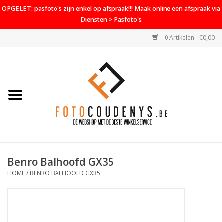
OPGELET: pasfoto's zijn enkel op afspraak!!! Maak online een afspraak via
Diensten > Pasfoto's
0 Artikelen - €0,00
Home
Cameras
Objectieven
Accessoires
Benro Balhoofd GX35
PROMO
HOME
/
BENRO BALHOOFD GX35
Diensten
Contact