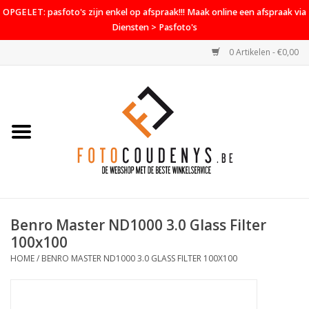
OPGELET: pasfoto's zijn enkel op afspraak!!! Maak online een afspraak via
Diensten > Pasfoto's
0 Artikelen - €0,00
Home
Cameras
Objectieven
Accessoires
Benro Master ND1000 3.0 Glass Filter
PROMO
100x100
HOME
/
BENRO MASTER ND1000 3.0 GLASS FILTER 100X100
Diensten
Contact