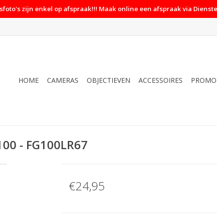
foto's zijn enkel op afspraak!!! Maak online een afspraak via Dienste
HOME
CAMERAS
OBJECTIEVEN
ACCESSOIRES
PROMO
100 - FG100LR67
€24,95