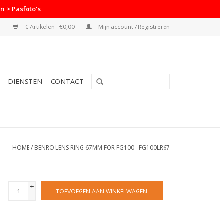
n > Pasfoto's
0 Artikelen - €0,00
Mijn account / Registreren
DIENSTEN
CONTACT
HOME
/
BENRO LENS RING 67MM FOR FG100 - FG100LR67
+
TOEVOEGEN AAN WINKELWAGEN
-