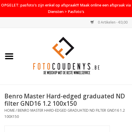
OPGELET: pasfoto's zijn enkel op afspraak!!! Maak online een afspraak via
Diensten > Pasfoto's
0 Artikelen - €0,00
Home
Cameras
Objectieven
Accessoires
Benro Master Hard-edged graduated ND
PROMO
filter GND16 1.2 100x150
HOME
/
BENRO MASTER HARD-EDGED GRADUATED ND FILTER GND16 1.2
Diensten
100X150
Contact