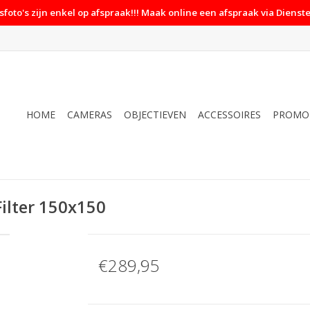
foto's zijn enkel op afspraak!!! Maak online een afspraak via Dienste
HOME
CAMERAS
OBJECTIEVEN
ACCESSOIRES
PROMO
ilter 150x150
€289,95