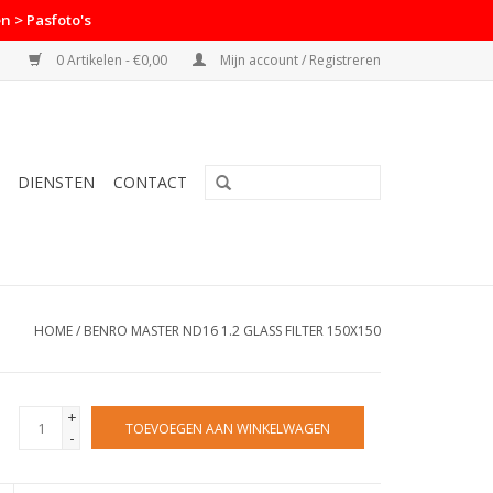
n > Pasfoto's
0 Artikelen - €0,00
Mijn account / Registreren
DIENSTEN
CONTACT
HOME
/
BENRO MASTER ND16 1.2 GLASS FILTER 150X150
+
TOEVOEGEN AAN WINKELWAGEN
-