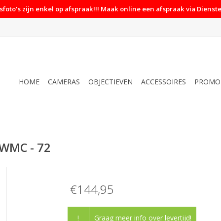
foto's zijn enkel op afspraak!!! Maak online een afspraak via Dienste
HOME
CAMERAS
OBJECTIEVEN
ACCESSOIRES
PROMO
 WMC - 72
€144,95
!
Graag meer info over levertijd!