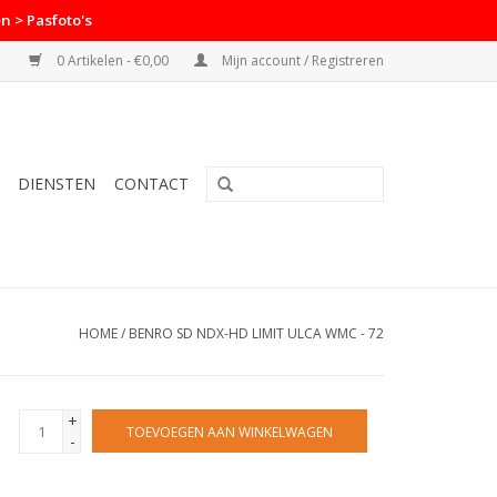
n > Pasfoto's
0 Artikelen - €0,00
Mijn account / Registreren
DIENSTEN
CONTACT
HOME
/
BENRO SD NDX-HD LIMIT ULCA WMC - 72
+
TOEVOEGEN AAN WINKELWAGEN
-