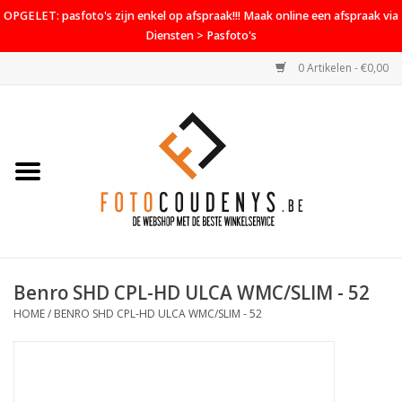
OPGELET: pasfoto's zijn enkel op afspraak!!! Maak online een afspraak via
Diensten > Pasfoto's
0 Artikelen - €0,00
Home
Cameras
Objectieven
Accessoires
Benro SHD CPL-HD ULCA WMC/SLIM - 52
PROMO
HOME
/
BENRO SHD CPL-HD ULCA WMC/SLIM - 52
Diensten
Contact