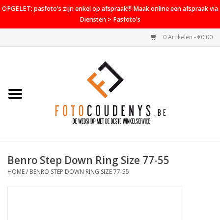
OPGELET: pasfoto's zijn enkel op afspraak!!! Maak online een afspraak via
Diensten > Pasfoto's
0 Artikelen - €0,00
Home
Cameras
Objectieven
Accessoires
Benro Step Down Ring Size 77-55
PROMO
HOME
/
BENRO STEP DOWN RING SIZE 77-55
Diensten
Contact