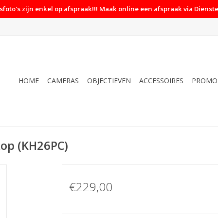
foto's zijn enkel op afspraak!!! Maak online een afspraak via Dienste
HOME
CAMERAS
OBJECTIEVEN
ACCESSOIRES
PROMO
kop (KH26PC)
€229,00