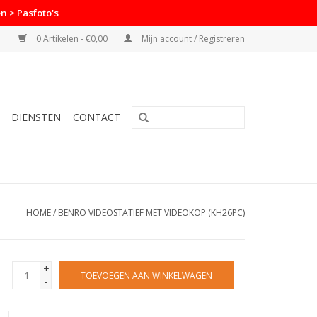
n > Pasfoto's
0 Artikelen - €0,00
Mijn account / Registreren
DIENSTEN
CONTACT
HOME
/
BENRO VIDEOSTATIEF MET VIDEOKOP (KH26PC)
+
TOEVOEGEN AAN WINKELWAGEN
-