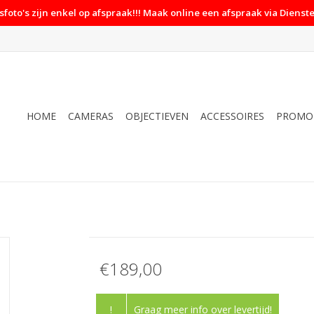
foto's zijn enkel op afspraak!!! Maak online een afspraak via Dienste
HOME
CAMERAS
OBJECTIEVEN
ACCESSOIRES
PROMO
€189,00
!
Graag meer info over levertijd!