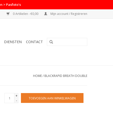
n > Pasfoto's
0 Artikelen - €0,00
Mijn account / Registreren
DIENSTEN
CONTACT
HOME
/
BLACKRAPID BREATH DOUBLE
+
TOEVOEGEN AAN WINKELWAGEN
-