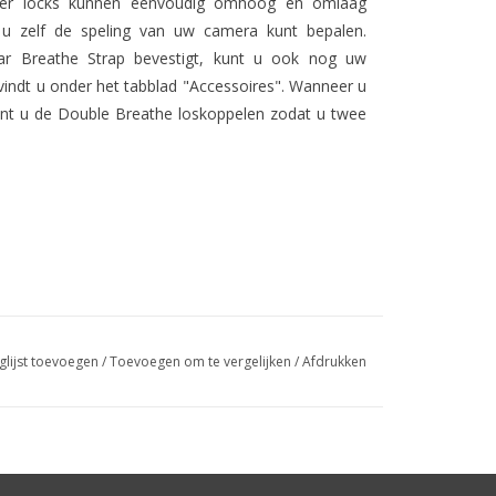
mper locks kunnen eenvoudig omhoog en omlaag
u zelf de speling van uw camera kunt bepalen.
ar Breathe Strap bevestigt, kunt u ook nog uw
vindt u onder het tabblad "Accessoires". Wanneer u
nt u de Double Breathe loskoppelen zodat u twee
glijst toevoegen
/
Toevoegen om te vergelijken
/
Afdrukken