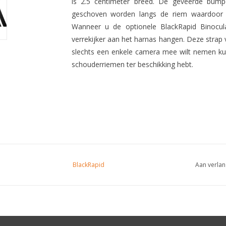
is 2.5 centimeter breed. De geveerde bu
geschoven worden langs de riem waardoor 
Wanneer u de optionele BlackRapid Binocul
verrekijker aan het harnas hangen. Deze strap 
slechts een enkele camera mee wilt nemen ku
schouderriemen ter beschikking hebt.
BlackRapid
Aan verlan