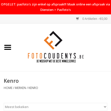
OPGELET: pasfoto's zijn enkel op afspraak!!! Maak online een afspraak via
Diensten > Pasfoto's
0 Artikelen - €0,00
Home
Cameras
Objectieven
Accessoires
Kenro
PROMO
HOME
/
MERKEN
/
KENRO
Diensten
Contact