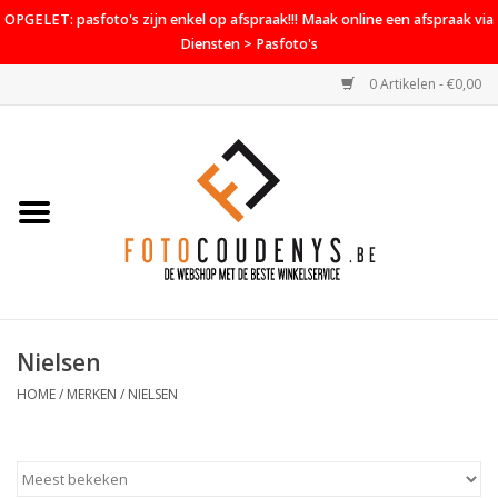
OPGELET: pasfoto's zijn enkel op afspraak!!! Maak online een afspraak via
Diensten > Pasfoto's
0 Artikelen - €0,00
Home
Cameras
Objectieven
Accessoires
Nielsen
PROMO
HOME
/
MERKEN
/
NIELSEN
Diensten
Contact