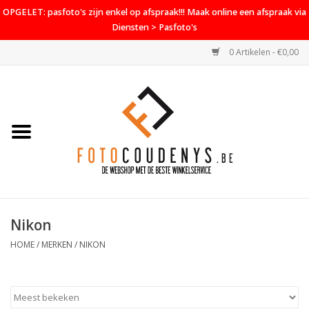
OPGELET: pasfoto's zijn enkel op afspraak!!! Maak online een afspraak via
Diensten > Pasfoto's
0 Artikelen - €0,00
Home
Cameras
Objectieven
Accessoires
Nikon
PROMO
HOME
/
MERKEN
/
NIKON
Diensten
Contact