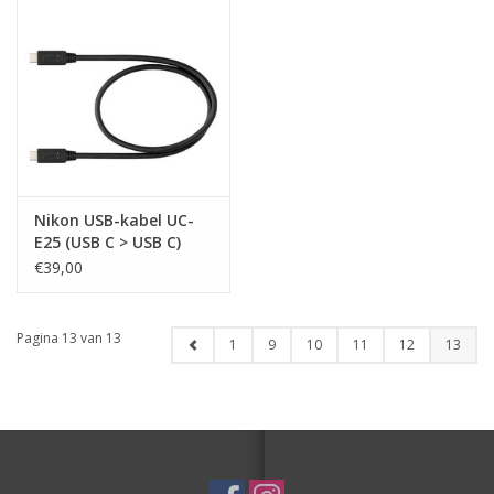
Nikon USB-kabel UC-
E25 (USB C > USB C)
€39,00
Pagina 13 van 13
1
9
10
11
12
13