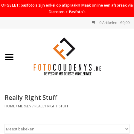
OPGELET: pasfoto's zijn enkel op afspraak!!! Maak online een afspraak via
Diensten > Pasfoto's
0 Artikelen - €0,00
Home
Cameras
Objectieven
Accessoires
Really Right Stuff
PROMO
HOME
/
MERKEN
/
REALLY RIGHT STUFF
Diensten
Contact