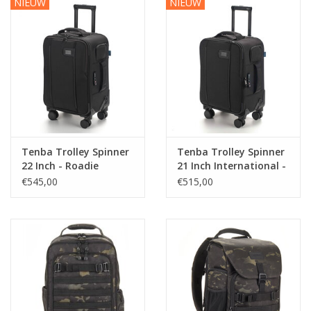
NIEUW
NIEUW
Tenba Trolley Spinner
Tenba Trolley Spinner
22 Inch - Roadie
21 Inch International -
Roadie
€545,00
€515,00