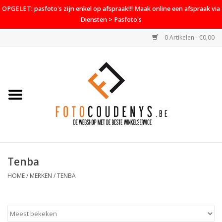
OPGELET: pasfoto's zijn enkel op afspraak!!! Maak online een afspraak via
Diensten > Pasfoto's
0 Artikelen - €0,00
Home
Cameras
Objectieven
Accessoires
Tenba
PROMO
HOME
/
MERKEN
/
TENBA
Diensten
Contact