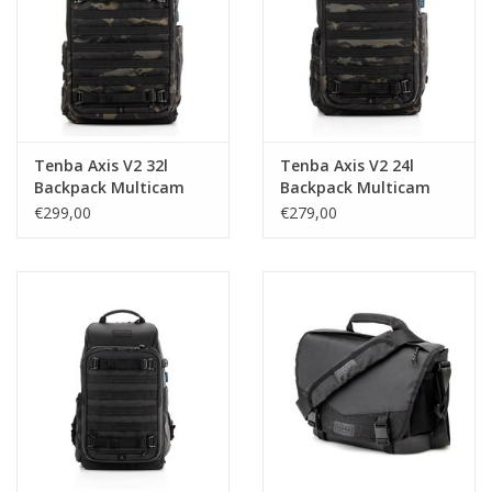
Tenba Axis V2 32l
Tenba Axis V2 24l
Backpack Multicam
Backpack Multicam
Black 637-759
Black 637-757
€299,00
€279,00