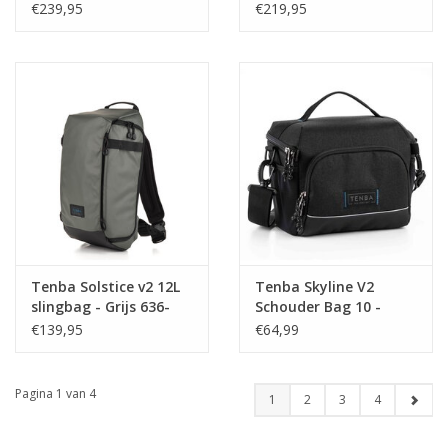
442
440
€239,95
€219,95
Tenba Solstice v2 12L
Tenba Skyline V2
slingbag - Grijs 636-
Schouder Bag 10 -
431
Black (637-782)
€139,95
€64,99
Pagina 1 van 4
1
2
3
4