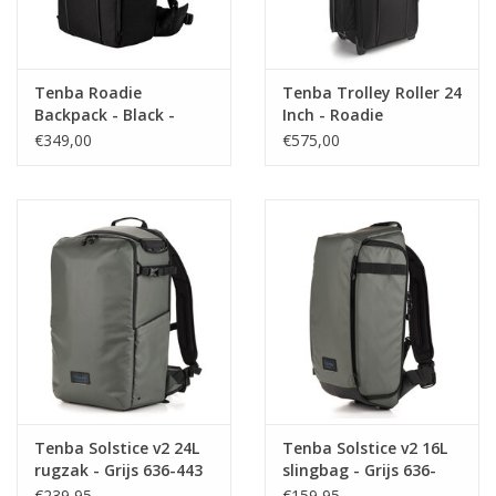
Tenba Roadie
Tenba Trolley Roller 24
Backpack - Black -
Inch - Roadie
22inch
€349,00
€575,00
Tenba Solstice v2 24L
Tenba Solstice v2 16L
rugzak - Grijs 636-443
slingbag - Grijs 636-
433
€239,95
€159,95