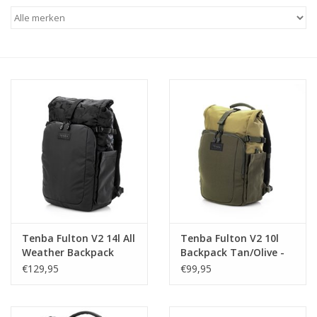
Tenba Fulton V2 14l All
Tenba Fulton V2 10l
Weather Backpack
Backpack Tan/Olive -
Camo - 637-735
637-731
€129,95
€99,95