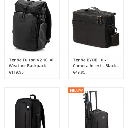
Tenba Fulton V2 10l All
Tenba BYOB 10 -
Weather Backpack
Camera Insert - Black -
Camo - 637-732
636-630
€119,95
€49,95
NIEUW