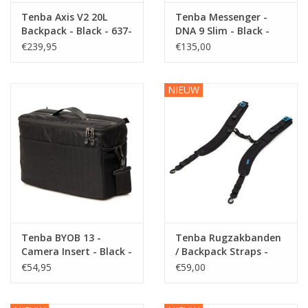
Tenba Axis V2 20L
Tenba Messenger -
Backpack - Black - 637-
DNA 9 Slim - Black -
754
638-570
€239,95
€135,00
NIEUW
Tenba BYOB 13 -
Tenba Rugzakbanden
Camera Insert - Black -
/ Backpack Straps -
636-632
Roadie
€54,95
€59,00