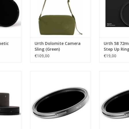
etic
Urth Dolomite Camera
Urth 58 72
Sling (Green)
Step Up Ring
Adapter
€109,00
€19,00
netic Duet
Urth Urth 72mm Variable ND2 32
Urth 82mm Varia
cpl)
Filter Pro
P
NKELWAGEN
TOEVOEGEN AAN WINKELWAGEN
TOEVOEGEN AA