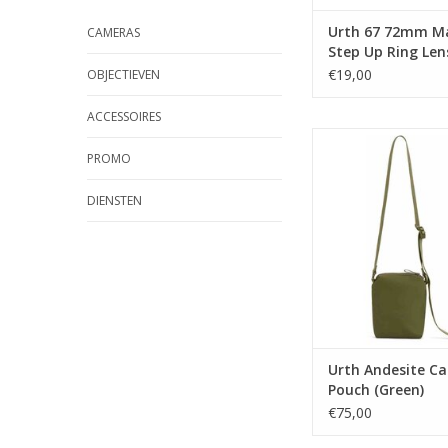
Urth 67 72mm M
CAMERAS
Step Up Ring Lens
Adapter
€19,00
OBJECTIEVEN
ACCESSOIRES
Urth Urth Andesit
Pouch (Gree
PROMO
TOEVOEGEN AAN WI
DIENSTEN
Urth Andesite C
Pouch (Green)
€75,00