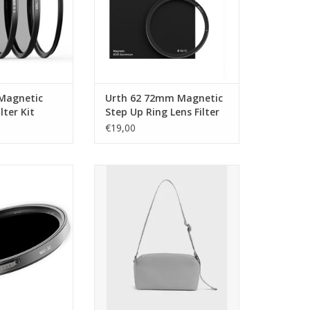
Magnetic
Urth 62 72mm Magnetic
lter Kit
Step Up Ring Lens Filter
PL SGND8
Adapter
€19,00
 Variable ND2 32
Urth Dolomite Camera Sling
er Pro
(Stone)
N WINKELWAGEN
TOEVOEGEN AAN WINKELWAGEN