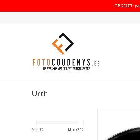
OPGELET: pas
Urth
Urth Urth 67mm Vari
Filter Pro
TOEVOEGEN AAN WI
Min: €
0
Max: €
300