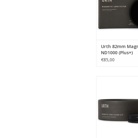
Urth 82mm Magn
ND1000 (Plus+)
€85,00
Urth Urth 72mm Mag
Kit (Plus+) (Uv+
TOEVOEGEN AAN WI