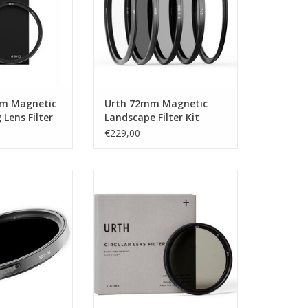
mm Magnetic
Urth 72mm Magnetic
 Lens Filter
Landscape Filter Kit
Plus+ (UV CPL SGND8
€229,00
ND64)
ble ND2 32 Filter
Urth 67mm ND2-32 (1-5 Stop)
ro
Variable ND Lens Filter (Plus+)
N WINKELWAGEN
TOEVOEGEN AAN WINKELWAGEN