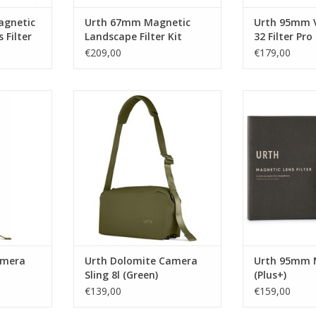
agnetic
Urth 67mm Magnetic
Urth 95mm V
 Filter
Landscape Filter Kit
32 Filter Pro
Plus+ (UV CPL SGND8
€209,00
€179,00
ND64)
e Camera
Urth Urth Dolomite Camera Sling
Urth Urth 95m
n)
8l (Green)
(Pl
NKELWAGEN
TOEVOEGEN AAN WINKELWAGEN
TOEVOEGEN AA
amera
Urth Dolomite Camera
Urth 95mm 
Sling 8l (Green)
(Plus+)
€139,00
€159,00