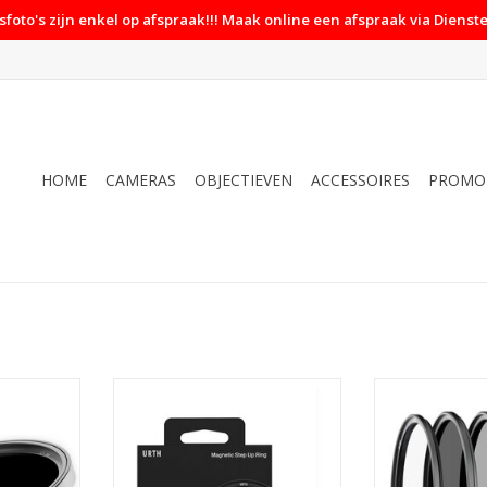
foto's zijn enkel op afspraak!!! Maak online een afspraak via Dienste
HOME
CAMERAS
OBJECTIEVEN
ACCESSOIRES
PROMO
able ND2 32
Urth Urth 77 82mm Magnetic
Urth Urth 7
Step Up Ring Lens Filter Adapter
Landscape Filter
SGND8
NKELWAGEN
TOEVOEGEN AAN WINKELWAGEN
TOEVOEGEN AA