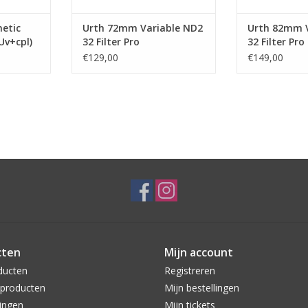
etic
Urth 72mm Variable ND2
Urth 82mm V
(Uv+cpl)
32 Filter Pro
32 Filter Pro
€129,00
€149,00
cten
Mijn account
ducten
Registreren
producten
Mijn bestellingen
ingen
Mijn tickets