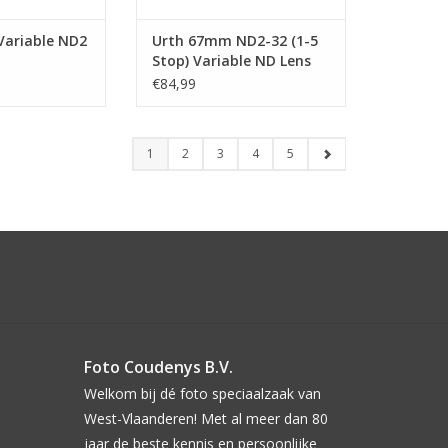
ariable ND2
Urth 67mm ND2-32 (1-5
Stop) Variable ND Lens
Filter (Plus+)
€84,99
1
2
3
4
5
Foto Coudenys B.V.
Welkom bij dé foto speciaalzaak van
West-Vlaanderen! Met al meer dan 80
jaar de beste kennis en persoonlijke