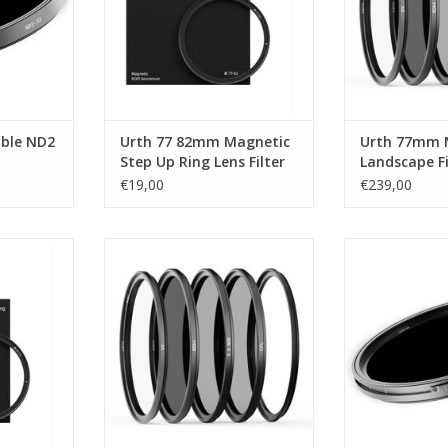
ble ND2
Urth 77 82mm Magnetic
Urth 77mm 
Step Up Ring Lens Filter
Landscape Fi
Adapter
Plus+ (UV C
€19,00
€239,00
ND64)
 Magnetic
Urth Urth 67mm Magnetic
Urth Urth 95mm
ter Adapter
Landscape Filter Kit Plus+ (UV CPL
Filt
SGND8 ND64)
NKELWAGEN
TOEVOEGEN AA
TOEVOEGEN AAN WINKELWAGEN