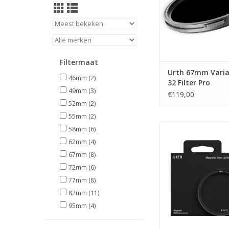
Filtermaat
Urth 67mm Varia
46mm
(2)
32 Filter Pro
49mm
(3)
€119,00
52mm
(2)
55mm
(2)
Urth Urth 67 72mm
58mm
(6)
Step Up Ring Lens Fil
62mm
(4)
TOEVOEGEN AAN WI
67mm
(8)
72mm
(6)
77mm
(8)
82mm
(11)
95mm
(4)