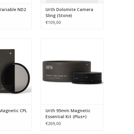
ariable ND2
Urth Dolomite Camera
Sling (Stone)
€109,00
m Magnetic CPL
Urth Urth 95mm Magnetic
us+)
Essential Kit (Plus+)
(Uv+cpl+nd8+nd1000)
N WINKELWAGEN
TOEVOEGEN AAN WINKELWAGEN
Magnetic CPL
Urth 95mm Magnetic
Essential Kit (Plus+)
(Uv+cpl+nd8+nd1000)
€269,00