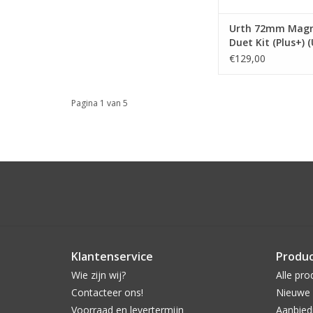
Urth 72mm Magn
Duet Kit (Plus+) 
€129,00
Pagina 1 van 5
Klantenservice
Produ
Wie zijn wij?
Alle pro
Contacteer ons!
Nieuwe 
Voorraad en levertermijn
Aanbied