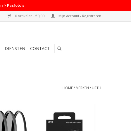
n > Pasfoto's
0 Artikelen - €0,00
Mijn account / Registreren
DIENSTEN
CONTACT
HOME
/
MERKEN
/
URTH
7mm Magnetic
Urth Urth 62 72mm Magnetic
 Kit Plus+ (UV CPL
Step Up Ring Lens Filter Adapter
 ND64)
TOEVOEGEN AAN WINKELWAGEN
N WINKELWAGEN