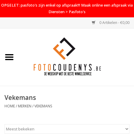
OPGELET: pasfoto's zijn enkel op afspraak!!! Maak online een afspraak via
Diensten > Pasfoto's
0 Artikelen - €0,00
Home
Cameras
Objectieven
Accessoires
Vekemans
PROMO
HOME
/
MERKEN
/
VEKEMANS
Diensten
Contact