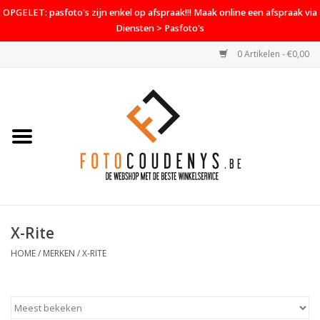
OPGELET: pasfoto's zijn enkel op afspraak!!! Maak online een afspraak via
Diensten > Pasfoto's
0 Artikelen - €0,00
Home
Cameras
Objectieven
Accessoires
X-Rite
PROMO
HOME
/
MERKEN
/
X-RITE
Diensten
Contact