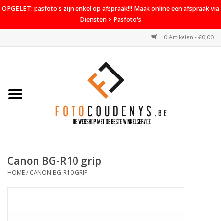
OPGELET: pasfoto's zijn enkel op afspraak!!! Maak online een afspraak via
Diensten > Pasfoto's
0 Artikelen - €0,00
Home
Cameras
Objectieven
Accessoires
Canon BG-R10 grip
PROMO
HOME
/
CANON BG-R10 GRIP
Diensten
Contact