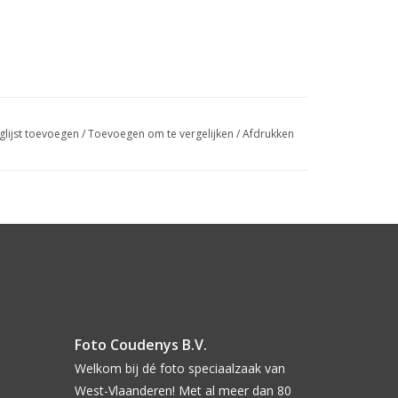
glijst toevoegen
/
Toevoegen om te vergelijken
/
Afdrukken
Foto Coudenys B.V.
Welkom bij dé foto speciaalzaak van
West-Vlaanderen! Met al meer dan 80