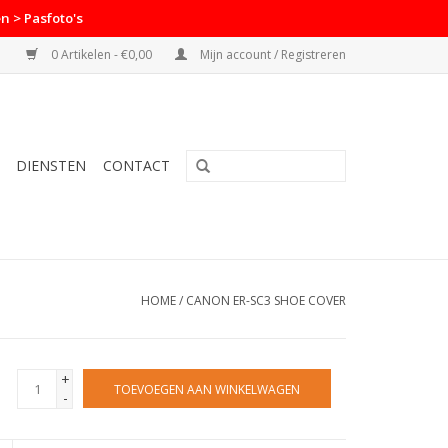
n > Pasfoto's
0 Artikelen - €0,00
Mijn account / Registreren
DIENSTEN
CONTACT
HOME
/
CANON ER-SC3 SHOE COVER
+
TOEVOEGEN AAN WINKELWAGEN
-