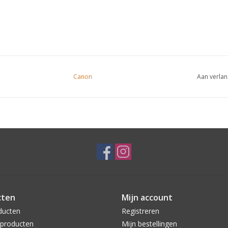
Canon
Aan verlan
cten
Mijn account
ducten
Registreren
producten
Mijn bestellingen