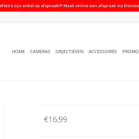
foto's zijn enkel op afspraak!!! Maak online een afspraak via Dienste
HOME
CAMERAS
OBJECTIEVEN
ACCESSOIRES
PROMO
€16,99